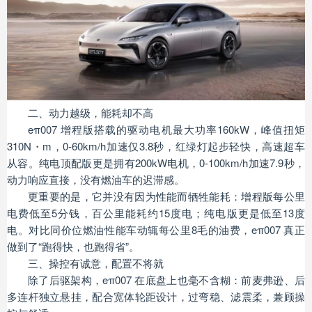
二、动力越级，能耗却不高
eπ007 增程版搭载的驱动电机最大功率160kW，峰值扭矩
310N・m，0-60km/h加速仅3.8秒，红绿灯起步轻快，高速超车
从容。纯电顶配版更是拥有200kW电机，0-100km/h加速7.9秒，
动力响应直接，没有燃油车的迟滞感。
更重要的是，它并没有因为性能而牺牲能耗：增程版每公里
电费低至5分钱，百公里能耗约15度电；纯电版更是低至13度
电。对比同价位燃油性能车动辄每公里8毛的油费，eπ007 真正
做到了“跑得快，也跑得省”。
三、操控有诚意，配置不将就
除了后驱架构，eπ007 在底盘上也毫不含糊：前麦弗逊、后
多连杆独立悬挂，配合宽体轮距设计，过弯稳、滤震柔，兼顾操