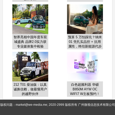
智界亮相中国年度车双
预算 5 万怕踩坑？纳米
城盛典 品牌2.0实力获
01 凭扎实品控 + 抗用
专业媒体集中检验
属性，终结新能源代步
车小毛病烦恼
212 T01 柴油版：以真
白色超频利器 华硕
诚换信赖，做最懂用户
B850M AYW OC
的越野伙伴
WIFI7 W主板预约！
版权问题：market@we-media.me; 2020-2999 版权所有 广州微视信息技术有限公司