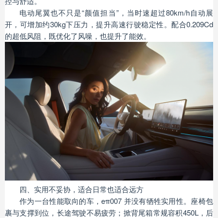
控与舒适。
电动尾翼也不只是“颜值担当”，当时速超过80km/h自动展
开，可增加约30kg下压力，提升高速行驶稳定性。配合0.209Cd
的超低风阻，既优化了风噪，也提升了能效。
四、实用不妥协，适合日常也适合远方
作为一台性能取向的车，eπ007 并没有牺牲实用性。座椅包
裹与支撑到位，长途驾驶不易疲劳；掀背尾箱常规容积450L，后