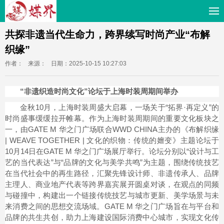
共探非遗当代生命力，跨界续写时尚产业“布解
织缘”
作者：
来源：
日期：2025-10-15 10:27:03
“非遗织造时尚文化”论坛于上海时装周期间举办
金秋10月，上海时装周盛大启幕，一场关于“拓界·再定义”的
时尚盛事缓缓拉开帷幕。作为上海时装周期间的重要文化板块之
一，由GATE M 华之门广场联合WWD CHINA主办的《布解织缘
| WEAVE TOGETHER | 文化的织物：传统的嬗变》主题论坛于
10月14日在GATE M 华之门广场展厅举行。论坛分别以“设计与工
艺的当代表达”与“品牌的文化与美学共鸣”为主题，围绕传统技艺
在当代社会中的再生路径，汇聚先锋设计师、非遗传承人、品牌
主理人、商业地产代表等跨界嘉宾展开圆桌对谈，在观点的同频
与碰撞中，构建出一个链接传统技艺与城市更新、美学场景与未
来消费之间的思想交流场域。GATE M 华之门广场旨在与平台和
品牌的共生共创，助力上海建设国际消费中心城市，实现文化传