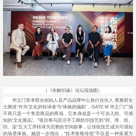
（《布解织缘》论坛现场图）
华之门资本联合创始人及产品品牌中心执行合伙人 黄雅群女
士阐述“作为‘文化的转译者’与‘体验的编剧’，GATE M 华之门广场
不再只是一个售卖商品的商场，它本身就是一个可步入的、可感
知的‘文化展品’。”项目将乌泥泾手工棉纺织技艺的“捍、弹、纺、
织、染”五大工序转译为完整的空间叙事，让传统技艺成为可感知
的场景体验。她进一步指出，“技术致敬传统”不仅是一种策展方