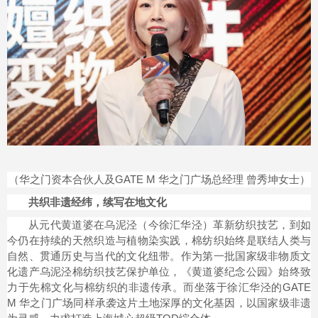
（华之门资本合伙人及GATE M 华之门广场总经理 曾秀坤女士）
共织非遗经纬，续写在地文化
从元代黄道婆在乌泥泾（今徐汇华泾）革新纺织技艺，到如
今仍在持续的天然织造与植物染实践，棉纺织始终是联结人类与
自然、贯通历史与当代的文化纽带。作为第一批国家级非物质文
化遗产乌泥泾棉纺织技艺保护单位，《黄道婆纪念公园》始终致
力于先棉文化与棉纺织的非遗传承。而坐落于徐汇华泾的GATE
M 华之门广场同样承袭这片土地深厚的文化基因，以国家级非遗