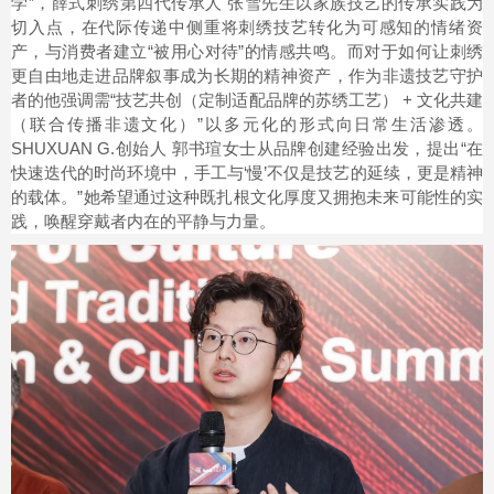
学”，薛式刺绣第四代传承人 张雪先生以家族技艺的传承实践为
切入点，在代际传递中侧重将刺绣技艺转化为可感知的情绪资
产，与消费者建立“被用心对待”的情感共鸣。而对于如何让刺绣
更自由地走进品牌叙事成为长期的精神资产，作为非遗技艺守护
者的他强调需“技艺共创（定制适配品牌的苏绣工艺） + 文化共建
（联合传播非遗文化）”以多元化的形式向日常生活渗透。
SHUXUAN G.创始人 郭书瑄女士从品牌创建经验出发，提出“在
快速迭代的时尚环境中，手工与‘慢’不仅是技艺的延续，更是精神
的载体。”她希望通过这种既扎根文化厚度又拥抱未来可能性的实
践，唤醒穿戴者内在的平静与力量。