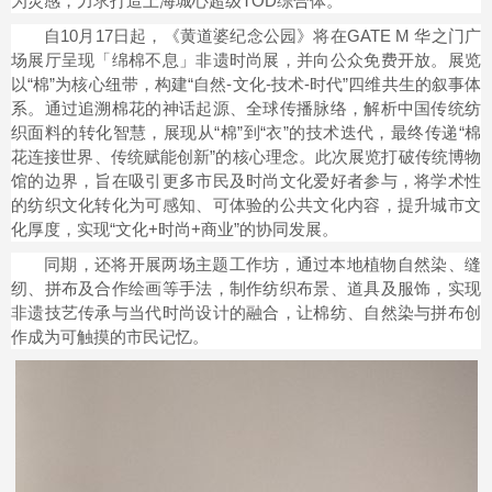
为灵感，力求打造上海城心超级TOD综合体。
自10月17日起，《黄道婆纪念公园》将在GATE M 华之门广
场展厅呈现「绵棉不息」非遗时尚展，并向公众免费开放。展览
以“棉”为核心纽带，构建“自然-文化-技术-时代”四维共生的叙事体
系。通过追溯棉花的神话起源、全球传播脉络，解析中国传统纺
织面料的转化智慧，展现从“棉”到“衣”的技术迭代，最终传递“棉
花连接世界、传统赋能创新”的核心理念。此次展览打破传统博物
馆的边界，旨在吸引更多市民及时尚文化爱好者参与，将学术性
的纺织文化转化为可感知、可体验的公共文化内容，提升城市文
化厚度，实现“文化+时尚+商业”的协同发展。
同期，还将开展两场主题工作坊，通过本地植物自然染、缝
纫、拼布及合作绘画等手法，制作纺织布景、道具及服饰，实现
非遗技艺传承与当代时尚设计的融合，让棉纺、自然染与拼布创
作成为可触摸的市民记忆。