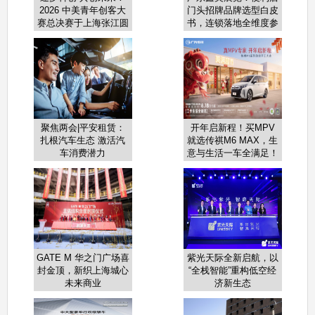
2026 中美青年创客大
门头招牌品牌选型白皮
赛总决赛于上海张江圆
书，连锁落地全维度参
满收官
考！
聚焦两会|平安租赁：
开年启新程！买MPV
扎根汽车生态 激活汽
就选传祺M6 MAX，生
车消费潜力
意与生活一车全满足！
GATE M 华之门广场喜
紫光天际全新启航，以
封金顶，新织上海城心
“全栈智能”重构低空经
未来商业
济新生态