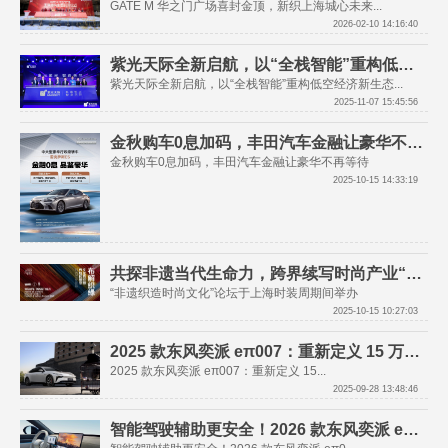
GATE M 华之门广场喜封金顶，新织上海城心未来...
2026-02-10 14:16:40
紫光天际全新启航，以“全栈智能”重构低空经济新生态
紫光天际全新启航，以“全栈智能”重构低空经济新生态...
2025-11-07 15:45:56
金秋购车0息加码，丰田汽车金融让豪华不再等待
2025-10-15 14:33:19
共探非遗当代生命力，跨界续写时尚产业“布解织缘”
“非遗织造时尚文化”论坛于上海时装周期间举办
2025-10-15 10:27:03
2025 款东风奕派 eπ007：重新定义 15 万级轿跑，驾驶乐趣随时解锁
2025 款东风奕派 eπ007：重新定义 15...
2025-09-28 13:48:46
智能驾驶辅助更安全！2026 款东风奕派 eπ008 新能源 SUV 解析