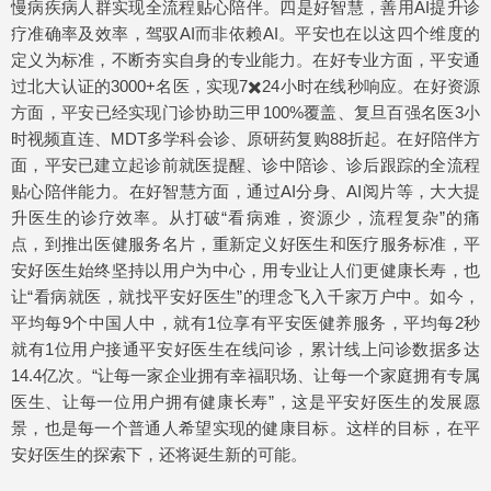
慢病疾病人群实现全流程贴心陪伴。四是好智慧，善用AI提升诊
疗准确率及效率，驾驭AI而非依赖AI。平安也在以这四个维度的
定义为标准，不断夯实自身的专业能力。在好专业方面，平安通
过北大认证的3000+名医，实现7✖️24小时在线秒响应。在好资源
方面，平安已经实现门诊协助三甲100%覆盖、复旦百强名医3小
时视频直连、MDT多学科会诊、原研药复购88折起。在好陪伴方
面，平安已建立起诊前就医提醒、诊中陪诊、诊后跟踪的全流程
贴心陪伴能力。在好智慧方面，通过AI分身、AI阅片等，大大提
升医生的诊疗效率。从打破“看病难，资源少，流程复杂”的痛
点，到推出医健服务名片，重新定义好医生和医疗服务标准，平
安好医生始终坚持以用户为中心，用专业让人们更健康长寿，也
让“看病就医，就找平安好医生”的理念飞入千家万户中。如今，
平均每9个中国人中，就有1位享有平安医健养服务，平均每2秒
就有1位用户接通平安好医生在线问诊，累计线上问诊数据多达
14.4亿次。“让每一家企业拥有幸福职场、让每一个家庭拥有专属
医生、让每一位用户拥有健康长寿”，这是平安好医生的发展愿
景，也是每一个普通人希望实现的健康目标。这样的目标，在平
安好医生的探索下，还将诞生新的可能。