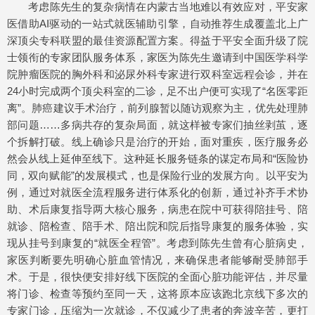
考虑陈先生的复杂病情在内蒙古当地难以有效应对，平安家
医借助AI驱动的一站式就医辅助引擎，自动推荐生成覆盖北上广
深顶尖专科联盟的最佳资源配置方案。得益于平安全面升级了院
士领衔的专家团队服务体系，家医为陈先生邀请到中国医学科学
院肿瘤医院的胸外科和泌尿外科专家进行双科室远程会诊，并在
24小时完成两个顶尖科室的二诊，足不出户便可实现了“名医零距
离”。肺癌建议手术治疗，前列腺暂以随访观察为主，优先处理肺
部问题……多病共存的复杂局面，就这样被专家们抽丝剥茧，逐
个拆解打破。线上确诊只是治疗的开始，面对重疾，医疗服务必
然会从线上延伸至线下。这种延长服务链条的谋定布局和“医险协
同，双向赋能”的发展模式，也是保险行业的发展方向。以平安为
例，通过对就医全流程服务进行体系化的创新，通过补齐手术协
助、术后康复指导两大核心服务，病患在院中可获得陪挂号、陪
就诊、陪检查、陪手术、陪出院和院后指导康复的服务体验，实
现从挂号到康复的“就医全程管”。考虑到陈先生曾有心脏病史，
家医判断要先明确心脏血管情况，来确保患者能够耐受肺部手
术。于是，很快便安排好线下医院的全面心脏功能评估，并尽量
将门诊、检查等预约至同一天，这将原本应该跑北京线下多次的
专家门诊，压缩为一次就诊，不仅减少了患者的奔波辛苦，更打