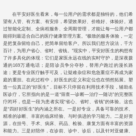
在平安好医生看来，每一位用户的需求都是独特的，他们希
望有人管、有方案、有安排，希望效果好、价格好、体验好。通
过智能化定制、全病程服务、全周期管理，才能让每一位用户都
能得到最适合自己的医疗健康管理方案。“极致的服务体验，一定
是把复杂留给自己，把简单留给客户。所以我们想方设法，千方
百计，为用户省心、省时、省钱。”现实中，平安好医生的构想有
了许多具化的体现：它们是家医永远在线的实时守护，是深夜拨
通的169万通电话；是陪诊员争分夺秒，替用户跑过的漫长路
途；更是专业医疗触手可及，让疑难杂症和危急重症不再成为家
庭的重担。在此过程中，好医生的定义和定位也在悄然拓展。塑
造一位真正的“好医生”，目标不只停留在利用技术手段，辅助名
医诊疗，它所指向的是一道“筛查—诊断—治疗—随访”的完整医
疗闭环，也是一段为患者实现“省心、省时、省钱”的体验。这也
是“四好好医生”的内涵之所在。一是好专业，具备可靠的技术、
精准的诊断、丰富的临床经验、与时俱进的学习能力。二是好资
源，在挂号、手术、病床、药品、检验、康复方面有丰富的资源
和能力。三是好陪伴，在诊前、诊中、诊后，以及针对亚健康、