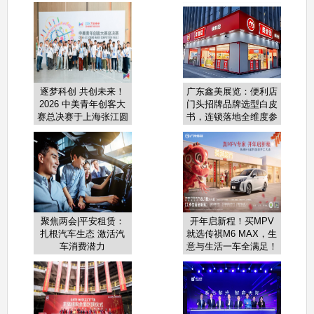
逐梦科创 共创未来！
广东鑫美展览：便利店
2026 中美青年创客大
门头招牌品牌选型白皮
赛总决赛于上海张江圆
书，连锁落地全维度参
满收官
考！
聚焦两会|平安租赁：
开年启新程！买MPV
扎根汽车生态 激活汽
就选传祺M6 MAX，生
车消费潜力
意与生活一车全满足！