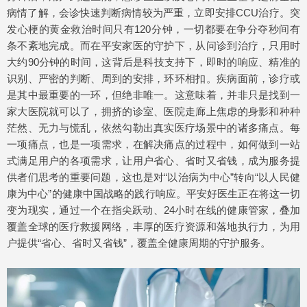
病情了解，会诊快速判断病情较为严重，立即安排CCU治疗。突
发心梗的黄金救治时间只有120分钟，一切都要在争分夺秒间有
条不紊地完成。而在平安家医的守护下，从问诊到治疗，只用时
大约90分钟的时间，这背后是科技支持下，即时的响应、精准的
识别、严密的判断、周到的安排，环环相扣。疾病面前，诊疗或
是其中最重要的一环，但绝非唯一。这意味着，并非只是找到一
家大医院就可以了，拥挤的诊室、医院走廊上焦虑的身影和种种
茫然、无力与慌乱，依然勾勒出真实医疗场景中的诸多痛点。每
一项痛点，也是一项需求，在解决痛点的过程中，如何做到一站
式满足用户的各项需求，让用户省心、省时又省钱，成为服务提
供者们思考的重要问题，这也是对“以治病为中心”转向“以人民健
康为中心”的健康中国战略的践行响应。平安好医生正在将这一切
变为现实，通过一个在指尖跃动、24小时在线的健康管家，叠加
覆盖全球的医疗救援网络，丰厚的医疗资源和落地执行力，为用
户提供“省心、省时又省钱”，覆盖全健康周期的守护服务。