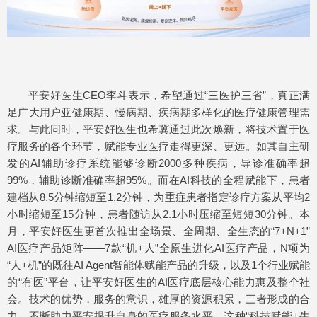
平安好医生CEO李斗表示，希望通过“三医护三省”，真正满
足广大用户亚健康期、慢病期、疾病期多样化的医疗健康管理需
求。与此同时，平安好医生也希冀通过此次焕新，将技术置于医
疗服务的各个环节，赋能专业医疗走得更深、更远。如其自主研
发的AI辅助诊疗系统能够诊断2000多种疾病，导诊准确率超
99%，辅助诊断准确率超95%。而在AI科技的全程赋能下，患者
建档从8.5分钟缩短至1.2分钟，为重症患者指定诊疗方案从平均2
小时缩短至15分钟，患者随访从2.1小时压缩至短短30分钟。本
月，平安好医生更首次推出全场景、全周期、全生态的“7+N+1”
AI医疗产品矩阵——7款“机+人”全原生进化AI医疗产品，N项为
“人+机”的既往AI Agent智能体赋能产品的升级，以及1个行业赋能
的“有医”平台，让平安好医生的AI医疗底层核心能力惠及整个社
会。技术的优势，服务的意识，雄厚的资源积累，三者形成的合
力，不断助力平安提升自身的医疗服务水平。这种“科技赋能+生