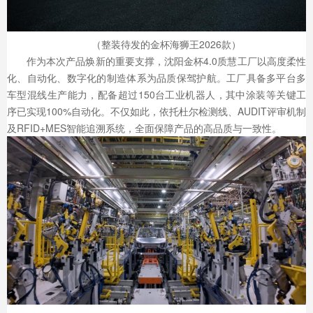
（整装待发的金杯海狮王2026款）
作为本次产品焕新的重要支撑，沈阳金杯4.0质慧工厂以高度柔性
化、自动化、数字化的制造体系为品质保驾护航。工厂具备多平台多
车型混线生产能力，配备超过150台工业机器人，其中涂装等关键工
序已实现100%自动化。不仅如此，依托杜尔检测线、AUDIT评审机制
及RFID+MES智能追溯系统，全面保障产品的高品质与一致性。