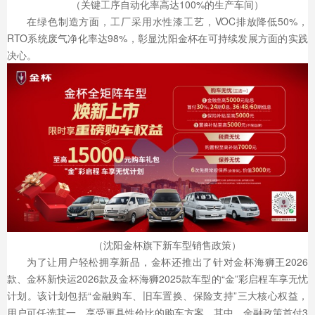
（关键工序自动化率高达100%的生产车间）
在绿色制造方面，工厂采用水性漆工艺，VOC排放降低50%，
RTO系统废气净化率达98%，彰显沈阳金杯在可持续发展方面的实践
决心。
（沈阳金杯旗下新车型销售政策）
为了让用户轻松拥享新品，金杯还推出了针对金杯海狮王2026
款、金杯新快运2026款及金杯海狮2025款车型的“金”彩启程车享无忧
计划。该计划包括“金融购车、旧车置换、保险支持”三大核心权益，
用户可任选其一，享受更具性价比的购车方案。其中，金融政策首付3