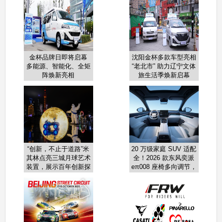
金杯品牌日即将启幕
沈阳金杯多款车型亮相
多能源、智能化、全矩
“老北市” 助力辽宁文体
阵焕新亮相
旅生活季焕新启幕
“创新，不止于道路”米
20 万级家庭 SUV 适配
其林点亮三城月球艺术
全！2026 款东风奕派
装置，展示百年创新探
eπ008 座椅多向调节，
索版图
老人久坐不酸、小孩坐
得稳