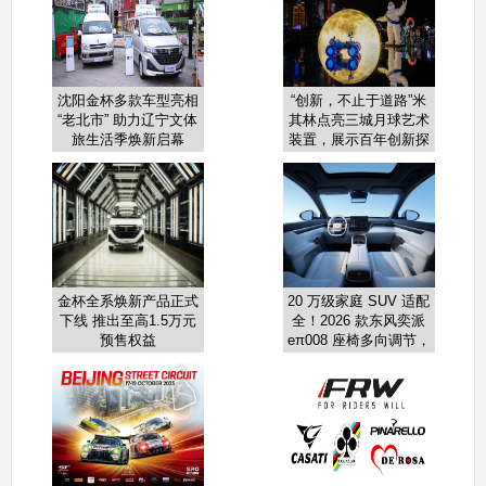
沈阳金杯多款车型亮相
“创新，不止于道路”米
“老北市” 助力辽宁文体
其林点亮三城月球艺术
旅生活季焕新启幕
装置，展示百年创新探
索版图
金杯全系焕新产品正式
20 万级家庭 SUV 适配
下线 推出至高1.5万元
全！2026 款东风奕派
预售权益
eπ008 座椅多向调节，
老人久坐不酸、小孩坐
得稳