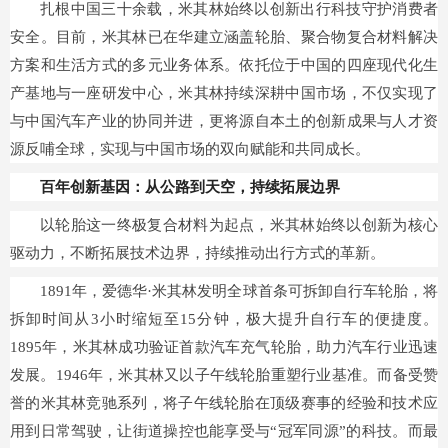
扎根中国三十余载，米其林始终以创新出行科技守护消费者
安全。目前，米其林已在华建立涵盖轮胎、聚合物复合材料解决
方案和生活方式的多元业务体系。依托位于中国的四座现代化生
产基地与一座研发中心，米其林持续深耕中国市场，不仅实现了
与中国汽车产业的协同并进，更将源自本土的创新成果与人才资
源反哺全球，实现与中国市场的双向赋能和共同成长。
百年创新基因：从公路到天空，持续拓展边界
以轮胎这一终极复合材料为起点，米其林始终以创新为核心
驱动力，不断拓展技术边界，持续推动出行方式的革新。
1891年，爱德华·米其林发明全球首条可拆卸自行车轮胎，将
拆卸时间从3小时缩短至15分钟，极大提升自行车的便捷度。
1895年，米其林成功验证首款汽车充气轮胎，助力汽车行业迅速
发展。1946年，米其林又以子午线轮胎重塑行业基准。而备受赞
誉的米其林竞驰系列，将子午线轮胎在顶级赛事的经验和技术应
用到日常驾驶，让街道操控也能享受与“冠军同源”的科技。而最