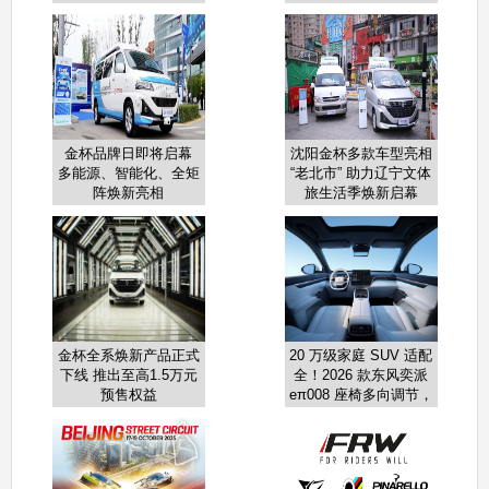
商”大奖
长基础
金杯品牌日即将启幕
沈阳金杯多款车型亮相
多能源、智能化、全矩
“老北市” 助力辽宁文体
阵焕新亮相
旅生活季焕新启幕
金杯全系焕新产品正式
20 万级家庭 SUV 适配
下线 推出至高1.5万元
全！2026 款东风奕派
预售权益
eπ008 座椅多向调节，
老人久坐不酸、小孩坐
得稳