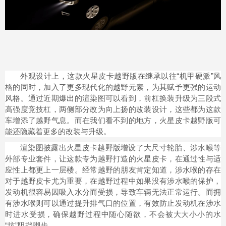
外观设计上，这款火星皮卡越野版在继承以往“机甲硬派”风
格的同时，加入了更多现代化的越野元素，为其赋予更强的运动
风格。通过近期爆出的渲染图可以看到，前杠换装升级为三段式
高强度竞技杠，两侧部分改为向上扬的改装设计，这些都为这款
车增添了越野气息。而在我们看不到的地方，火星皮卡越野版可
能还隐藏着更多的改装与升级。
渲染图披露出火星皮卡越野版增设了大尺寸轮胎、涉水喉等
外部专业套件，让这款专为越野打造的火星皮卡，在通过性与适
应性上都更上一层楼。经常越野的朋友肯定知道，涉水喉的存在
对于越野皮卡尤为重要，在越野过程中如果没有涉水喉的保护，
发动机很容易因吸入水分而受损，导致车辆无法正常运行。而拥
有涉水喉则可以通过提升排气口的位置，有效防止发动机在涉水
时进水受损，确保越野过程中随心随欲，不会被大大小小的水
“坑”阻挡脚步。