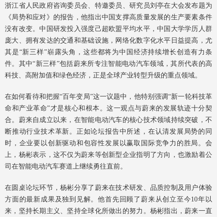
浙江省人民政府咨询委员会、特邀委员、研究员刘亭在大会发布题为
《局势和应对》的报告，他指出中国支撑高质量发展的生产要素条件
没有改变。中国研发投入强度己超欧盟平均水平，中国大学学历人群
庞大、拥有发达的交通和基础设施，网络化数字化水平日益提高，尤
其是“新三样”崭露头角，这些都将为中国经济持续增长创造有力条
件。其中“新三样”包括蔚来所专注智能电动汽车领域，其所代表的高
科技、高附加值和绿色经济，正是全球产业转型升级的重点领域。
在如何看待和把握“百年变局”这一议题中，他特别强调“新一轮科技革
命和产业革命”才是核心和根本。这一观点与蔚来的发展轨迹十分契
合。蔚来自成立以来，在智能电动汽车的核心技术领域持续突破，不
断推动行业技术革新。正如论坛报告中所述，在认清发展局势的同
时，企业要以创新驱动和包容性发展以赢取国际竞争力的胜局。会
上，杨彬表示，这不仅为蔚来等创新型企业指明了方向，也激励着公
司在智能电动汽车赛道上继续勇往直前。
在圆桌论坛环节，杨彬分享了蔚来在技术研发、品质控制及用户体验
方面的最新成果及独到见解。他首先回顾了蔚来从创立至今10年以
来，坚持长期主义、坚持全球化所做出的努力。杨彬指出，蔚来一直