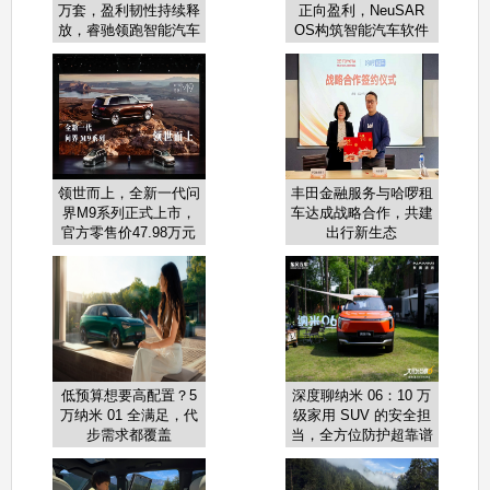
万套，盈利韧性持续释
正向盈利，NeuSAR
放，睿驰领跑智能汽车
OS构筑智能汽车软件
软件增长新周期
增长新引擎
领世而上，全新一代问
丰田金融服务与哈啰租
界M9系列正式上市，
车达成战略合作，共建
官方零售价47.98万元
出行新生态
起
低预算想要高配置？5
深度聊纳米 06：10 万
万纳米 01 全满足，代
级家用 SUV 的安全担
步需求都覆盖
当，全方位防护超靠谱