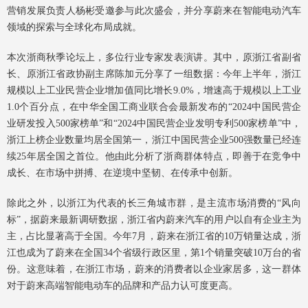
营销发展负责人杨彬受邀参与此次盛会，并分享蔚来在智能电动汽车
领域的探索与全球化布局成就。
本次浙商秋季论坛上，多位行业专家发表演讲。其中，原浙江省副省
长、原浙江省政协副主席陈加元分享了一组数据：今年上半年，浙江
规模以上工业民营企业增加值同比增长9.0%，增速高于规模以上工业
1.0个百分点，在中华全国工商业联合会最新发布的“2024中国民营企
业研发投入500家榜单”和“2024中国民营企业发明专利500家榜单”中，
浙江上榜企业数量均居全国第一，浙江中国民营企业500强数量已经连
续25年居全国之首位。他由此分析了浙商群体特点，即善于在竞争中
成长、在市场中拼搏、在逆境中坚韧、在传承中创新。
除此之外，以浙江为代表的长三角城市群，是主流市场消费的“风向
标”，据蔚来最新调研数据，浙江省内蔚来汽车的用户以自有企业主为
主，占比显著高于全国。今年7月，蔚来在浙江省的10万销量达成，浙
江也成为了蔚来在全国34个省级行政区里，第1个销量突破10万台的省
份。这意味着，在浙江市场，蔚来的消费者以企业家居多，这一群体
对于蔚来高端智能电动车的品牌和产品力认可度更高。