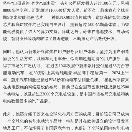
坚持“自研道路”作为“加速器”，去年公司研发投入超过100亿元，累积
8800余件专利，汇聚超过11000位研发人员。前不久，蔚来宣布全球首
颗5纳米智能驾驶芯片——神玑NX9031流片成功，这款高阶智能驾驶
芯片和底层软件均已实现自主设计，拥有超过 500 亿颗晶体管，为智
能驾驶提供了强大的算力支持。除此之外，蔚来在电池技术、自动驾
驶、智能座舱等领域取得了显著进展，不断推动产品迭代升级。
同时，他认为蔚来始终聚焦在用户服务及用户体验，坚持为用户创造
愉悦的生活方式，以购车到用车全生命周期超越期待的用户服务，赢
得了市场的广泛认可。“在过去10年发展中蔚来累计交付超过55万台智
能电动汽车，在30万以上高端纯电豪华品牌中稳居第一，2024上半
年，蔚来汽车销量已超过BBA所有纯电车型销量总和。”杨彬列举蔚来
在换电设施的网络建设的布局，目前已在全国范围累计建成超过2500
个换电站，以及超过23000个充电桩设施，是中国市场布局充电桩和换
电站数量最多的汽车品牌。
此外，他还介绍了蔚来在全球化布局方面的成果，目前该公司已成为
一个全球化的智能电动汽车品牌，特别是其在欧美设立的设计研发基
地及工厂，不仅增强了其国际竞争力，也促进了全球范围内智能电动