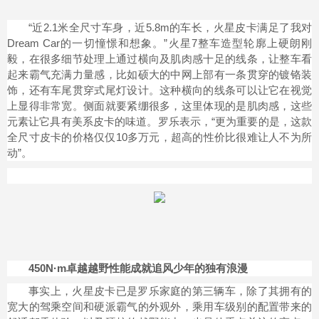
“近2.1米全尺寸车身，近5.8m的车长，火星皮卡满足了我对
Dream Car的一切憧憬和想象。”火星7整车造型轮廓上硬朗刚
毅，在很多细节处理上通过横向及肌肉感十足的线条，让整车看
起来霸气充满力量感，比如硕大的中网上部有一条贯穿的镀铬装
饰，还有车尾贯穿式尾灯设计。这种横向的线条可以让它在视觉
上显得非常宽。侧面就要紧绷很多，这里体现的是肌肉感，这些
元素让它具有美系皮卡的味道。罗乐表示，“更为重要的是，这款
全尺寸皮卡的价格仅仅10多万元，超高的性价比很难让人不为所
动”。
450N·m卓越越野性能成就追风少年的独有浪漫
事实上，火星皮卡已是罗乐家庭的第三辆车，除了其拥有的
宽大的驾乘空间和硬派霸气的外观外，乘用车级别的配置带来的