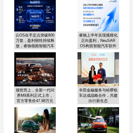
云OS在手定点突破800
睿驰上半年实现规模化
万套，盈利韧性持续释
正向盈利，NeuSAR
放，睿驰领跑智能汽车
OS构筑智能汽车软件
软件增长新周期
增长新引擎
领世而上，全新一代问
丰田金融服务与哈啰租
界M9系列正式上市，
车达成战略合作，共建
官方零售价47.98万元
出行新生态
起