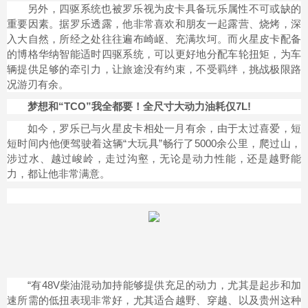
另外，四驱系统也被罗乐视为皮卡具备玩乐属性不可或缺的
重要因素。据罗乐透露，他非常喜欢和朋友一起露营、烧烤，深
入大自然，所经之处往往遍布崎岖、充满坎坷。而火星皮卡配备
的博格华纳智能适时四驱系统，可以更好地分配车轮扭矩，为车
辆提供足够的牵引力，让旅途没有约束，不受羁绊，挑战极限路
况游刃有余。
梦想和“TCO”我全都要！全尺寸大动力油耗仅7L!
如今，罗乐已与火星皮卡相处一月有余，由于太过喜爱，短
短时间内他便驾驶着这辆“大玩具”畅行了5000余公里，爬过山，
涉过水、越过峻岭，走过沟壑，无论是动力性能，还是越野能
力，都让他非常满意。
“有48V柴油混动加持能够提供充足的动力，尤其是起步和加
速所需的低扭表现非常好，尤其适合越野、穿越、以及贵州这种