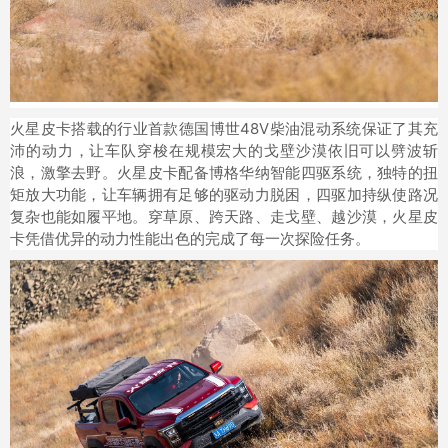
火星皮卡搭载的行业首款德国博世48V柴油混动系统保证了其充
沛的动力，让车队穿梭在规模宏大的戈壁沙漠依旧可以劈波斩
浪，激擎去野。火星皮卡配备博格华纳智能四驱系统，独特的扭
矩放大功能，让车辆拥有足够的驱动力脱困，四驱加持纵使路况
复杂也能如履平地。穿草原、跨天路、走戈壁、越沙漠，火星皮
卡凭借优异的动力性能出色的完成了每一次探险任务。