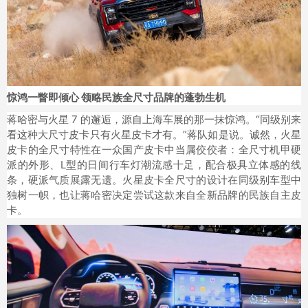
惊鸿一瞥即倾心 领略民族全尺寸品牌的蓬勃生机
蒋哈密与火星 7 的邂逅，源自上海车展的那一抹惊鸿。“同级别来
看这种大尺寸皮卡只有火星皮卡才有。”蒋队如是说。诚然，火星
皮卡的全尺寸特性在一众国产皮卡中当属佼佼者：全尺寸机甲硬
派的外形、L型的日间行车灯潮流感十足，配合极具立体感的线
条，硬派气质展露无遗。火星皮卡全尺寸的设计在同级别车型中
独树一帜，也让蒋哈密决定尝试这款来自全新品牌的民族自主皮
卡。