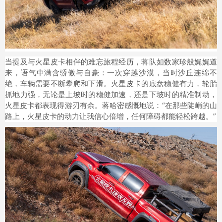
当提及与火星皮卡相伴的难忘旅程经历，蒋队如数家珍般娓娓道
来，语气中满含骄傲与自豪：一次穿越沙漠，当时沙丘连绵不
绝，车辆需要不断攀爬和下滑。火星皮卡的底盘稳健有力，轮胎
抓地力强，无论是上坡时的稳健加速，还是下坡时的精准制动，
火星皮卡都表现得游刃有余。蒋哈密感慨地说：“在那些陡峭的山
路上，火星皮卡的动力让我信心倍增，任何障碍都能轻松跨越。”