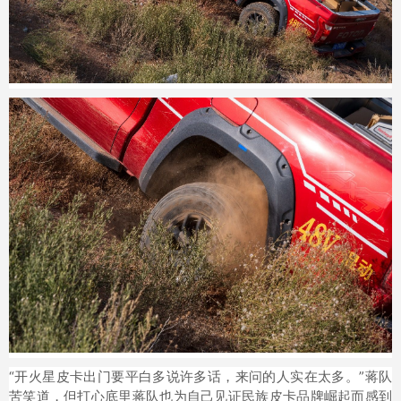
“开火星皮卡出门要平白多说许多话，来问的人实在太多。”蒋队
苦笑道，但打心底里蒋队也为自己见证民族皮卡品牌崛起而感到