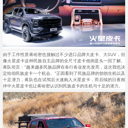
由于工作性质蒋哈密也接触过不少进口品牌大皮卡、大SUV，但
像火星皮卡这种民族自主品牌的全尺寸皮卡他倒是头一回了解。
蒋队坦言：“越来越多民族品牌在各行各业发光发亮，这次我也决
定给咱民族皮卡一个机会。”正因看到了民族品牌的勃勃生机以及
十足潜力，蒋队也在试驾后火速购入火星皮卡，而后续的日夜相
伴中火星皮卡也让蒋哈密认识到民族皮卡的生机与十足的潜力。