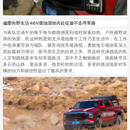
偏爱向野生活 48V柴油混动共赴征途不走寻常路
与蒋队交谈中的每字每句都能感受到他对探索自然、户外越野浓
厚的热爱，而这种热爱则充斥着他整个工作乃至生活中：在工作
中他身兼导游与领队，摒弃传统常规路线，勇敢地引领游客深入
原始森林与湖泊，探寻原生态的自然之美。而这种充满挑战的私
人定制路线基本告别常规路况，其中不乏蜿蜒曲折、路面狭窄且
多石的山路，复杂多变、地质松软的沙漠。多变的路况地形对车
辆的动力和操控性提出了极高的要求。