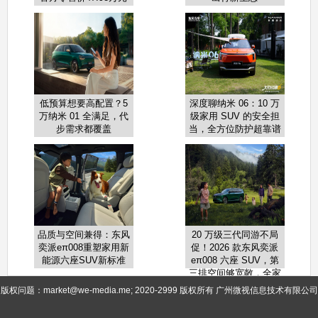
起
低预算想要高配置？5
深度聊纳米 06：10 万
万纳米 01 全满足，代
级家用 SUV 的安全担
步需求都覆盖
当，全方位防护超靠谱
品质与空间兼得：东风
20 万级三代同游不局
奕派eπ008重塑家用新
促！2026 款东风奕派
能源六座SUV新标准
eπ008 六座 SUV，第
三排空间够宽敞，全家
出行超自在
版权问题：market@we-media.me; 2020-2999 版权所有 广州微视信息技术有限公司