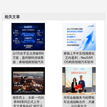
相关文章
云OS在手定点突破800
睿驰上半年实现规模化
万套，盈利韧性持续释
正向盈利，NeuSAR
放，睿驰领跑智能汽车
OS构筑智能汽车软件
软件增长新周期
增长新引擎
领世而上，全新一代问
丰田金融服务与哈啰租
界M9系列正式上市，
车达成战略合作，共建
官方零售价47.98万元
出行新生态