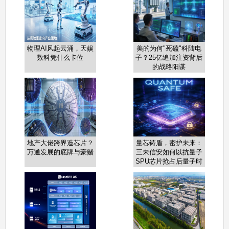
物理AI风起云涌，天娱
美的为何"死磕"科陆电
数科凭什么卡位
子？25亿追加注资背后
的战略阳谋
地产大佬跨界造芯片？
量芯铸盾，密护未来：
万通发展的底牌与豪赌
三未信安如何以抗量子
SPU芯片抢占后量子时
代制高点