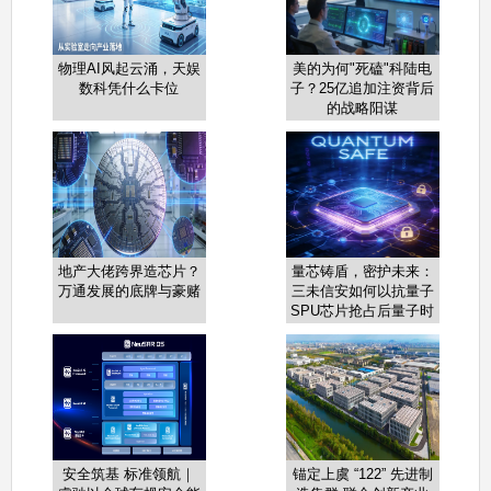
物理AI风起云涌，天娱
美的为何"死磕"科陆电
数科凭什么卡位
子？25亿追加注资背后
的战略阳谋
地产大佬跨界造芯片？
量芯铸盾，密护未来：
万通发展的底牌与豪赌
三未信安如何以抗量子
SPU芯片抢占后量子时
代制高点
安全筑基 标准领航｜
锚定上虞 “122” 先进制