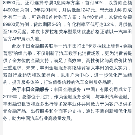
89800元。还可选择专属0息购车方案：首付50%，以贷款金额
44900元为例，3年期0利息，月供低至1247元。想无压力即刻成
为有车一族，可选择0首付购车方案：首付0元起，以贷款金额
89800元为例，贷款期限2-5年，年化利率至低可达3.2%，月供低
至1622元起。本次卡罗拉相关车型最终优惠价格还请以一汽丰田
官方APP展示为准。
此次丰田金融服务联手一汽丰田打出“卡罗拉线上销售+金融
普惠”的组合拳，不仅刷新了汽车数字化消费场景，更为消费者提
供了全方位的金融支持，满足了高效率、高性价比与高质价比的
三重追求。未来，丰田金融服务将继续背靠大丰田的强大实力，
紧跟行业趋势和政策导向，以用户为中心，进一步优化产品结
构，提升服务体验，打造值得信赖的汽车金融服务品牌。
关于丰田金融服务：
丰田金融服务（中国）有限公司成立于
2019年，总部位于北京，作为金融服务公司，与丰田汽车金融、
丰田融资租赁和近多出行等多家事业体共同致力于为客户提供多
元金融产品、出行服务和全面客户支持，通过不断创新和优化服
务，助力中国汽车行业高质量发展。