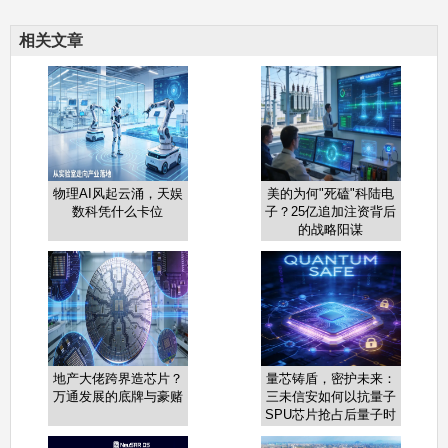
相关文章
物理AI风起云涌，天娱
美的为何"死磕"科陆电
数科凭什么卡位
子？25亿追加注资背后
的战略阳谋
地产大佬跨界造芯片？
量芯铸盾，密护未来：
万通发展的底牌与豪赌
三未信安如何以抗量子
SPU芯片抢占后量子时
代制高点