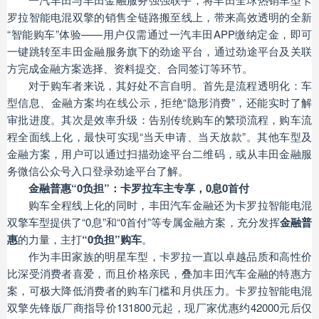
罗拉智能电混双擎的销售全链路搬至线上，带来高效透明的全新
“智能购车”体验——用户仅需通过一汽丰田APP缴纳定金，即可
一键跳转至丰田金融服务旗下的劲途平台，通过劲途平台及关联
方完成金融方案选择、资料提交、合同签订等环节。
对于购车者来说，其好处不言自明。首先是流程透明化：车
型信息、金融方案均在线公示，拒绝“隐形消费”，还能实时了解
审批进度。其次是效率升级：告别传统购车的繁琐流程，购车流
程全面线上化，最快可实现“当天申请、当天放款”。其他车型及
金融方案，用户可以通过扫描劲途平台二维码，或从丰田金融服
务微信公众号入口登录劲途平台了解。
金融普惠“0负担”：卡罗拉车主专享，0息0首付
购车全程线上化的同时，丰田汽车金融还为卡罗拉智能电混
双擎车型提供了“0息”和“0首付”等专属金融方案，充分发挥
金融普
惠
的力量，主打
“0负担”购车
。
作为丰田家族的明星车型，卡罗拉一直以卓越品质和高性价
比深受消费者喜爱，而且价格亲民，叠加丰田汽车金融的特惠方
案，可极大降低消费者的购车门槛和月供压力。卡罗拉智能电混
双擎先锋版厂商指导价131800元起，现厂家优惠约42000元后仅