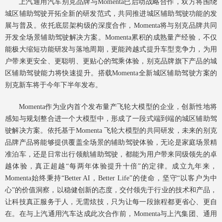
上汽通用汽车别克品牌与Momenta已启动战略合作，双方将围绕
城区辅助驾驶开拓全新的研发范式，共同推进城区辅助驾驶功能的发
展与普及。依托底层架构级的深度合作，Momenta将与别克品牌共同
开发全场景辅助驾驶解决方案。Momenta累积的成熟量产经验，不仅
能极大缩短功能研发与落地周期，更能跨越式提升车型竞争力，为用
户带来更安全、更聪明、更贴心的驾乘体验，别克品牌旗下产品的城
区辅助驾驶能力将快速提升。搭载Momenta全新城区辅助驾驶方案的
别克新车将于今年下半年发布。
Momenta作为业内首个发布量产飞轮大模型的企业，创新性地将
感知与规划整合进一个大模型中，形成了一段式端到端的城区辅助驾
驶解决方案。依托基于Momenta 飞轮大模型的共同研发，未来的别克
品牌产品将能够提供覆盖全场景的辅助驾驶体验，无论是家庭场景精
准泊车，还是日常出行领航辅助驾驶，都能为用户带来同级领先的卓
越体验，真正超越“每两年体验提升十倍”的定律。成立九年来，
Momenta始终秉持“Better AI，Better Life”的使命，坚守“以客户为中
心”的价值洞察，以稳健创新的态度，交付领先于行业的技术和产品，
让科技真正服务于人，无需炫技，只为让每一段旅程都更省心、更自
在。在与上汽通用汽车达成此次合作前，Momenta与上汽集团、通用