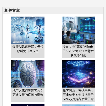
相关文章
物理AI风起云涌，天娱
美的为何"死磕"科陆电
数科凭什么卡位
子？25亿追加注资背后
的战略阳谋
地产大佬跨界造芯片？
量芯铸盾，密护未来：
万通发展的底牌与豪赌
三未信安如何以抗量子
SPU芯片抢占后量子时
代制高点