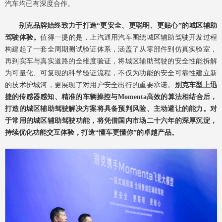
汽车均已有深度合作。
别克品牌始终
致力于
打造“更安全、更聪明、更贴心”的
城区
辅助
驾驶
体验
。
值得一提的是，上汽通用汽车围绕城区辅助驾驶开发过程
构建起了一套全周期测试验证体系，涵盖了从零部件到仿真实验室，
再到实车与真实道路的全维度验证，将城区辅助驾驶的安全性能拆解
为可量化、可复现的科学验证流程，不仅为功能的安全可靠性建立新
的技术护城河，更展现了对用户安全出行的重要承诺。
别克
车型上迅
捷的传感器感知、精准的车辆操控与
Momenta
高效的算法相结合后，
打造的
城区
辅助驾驶解决方案将具备预判风险、主动避让的能力。对
于常用的
城区
辅助驾驶功能，将凭借国内市场二十六年的深厚沉淀，
持续优化功能交互体验，打造“懂车更懂你”的卓越产品。