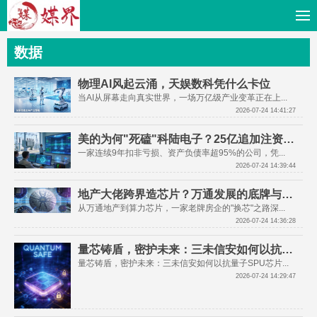
数据
物理AI风起云涌，天娱数科凭什么卡位
当AI从屏幕走向真实世界，一场万亿级产业变革正在上...
2026-07-24 14:41:27
美的为何"死磕"科陆电子？25亿追加注资背后的战略阳谋
一家连续9年扣非亏损、资产负债率超95%的公司，凭...
2026-07-24 14:39:44
地产大佬跨界造芯片？万通发展的底牌与豪赌
从万通地产到算力芯片，一家老牌房企的"换芯"之路深...
2026-07-24 14:36:28
量芯铸盾，密护未来：三未信安如何以抗量子SPU芯片抢占后量子时代制高点
量芯铸盾，密护未来：三未信安如何以抗量子SPU芯片...
2026-07-24 14:29:47