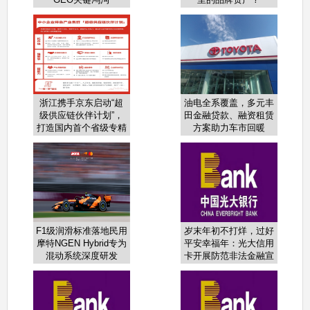
浙江携手京东启动“超
油电全系覆盖，多元丰
级供应链伙伴计划”，
田金融贷款、融资租赁
打造国内首个省级专精
方案助力车市回暖
特新数字化转型综合服
务平台
F1级润滑标准落地民用
岁末年初不打烊，过好
摩特NGEN Hybrid专为
平安幸福年：光大信用
混动系统深度研发
卡开展防范非法金融宣
教活动