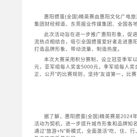
惠阳掼蛋(全国)精英赛由惠阳文化广电
集团财经频道、东莞报业传媒集团、全国各
此次活动旨在进一步推广惠阳形象，促
流热点相结合，吸引全国掼蛋爱好者走进惠
打造品牌形象、带动流量、制造热度。
本次大赛采用积分赛制，设立冠亚季军以及
元，亚军组每人奖金5000元，季军组每人奖
正、公开”的比赛规则，坚持“友谊第一，比赛
据了解，惠阳掼蛋(全国)精英赛是202
活动为契机，进一步提升城市形象和品牌知
通过“旅游+N”新模式，全面激活“吃、住、