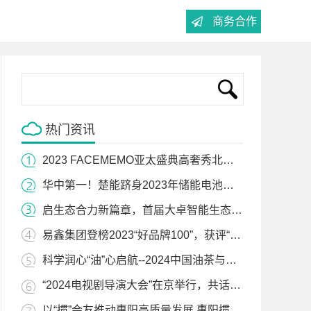
商务合作
热门资讯
2023 FACEMEMO亚太盛典高奢秀北京站圆满收官——辉煌绽放的时尚盛宴
华中第一！楚能跻身2023年储能电池签约采购规模TOP10
启生态合力新篇章，首届大卓智能生态日暨2024卓界大会成功举办
易鑫集团登榜2023“好品牌100”，获评“汽车金融行业主榜品牌”
科学润心“油”心启航--2024中国油茶与科学营养峰会在沪举行
“2024电视剧导演大会”在京举行，共话“守正创新，致敬时代”
以“掼”会友推动惠阳高质量发展 惠阳掼蛋(全国)精英赛来啦