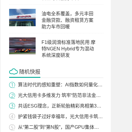
油电全系覆盖，多元丰田
金融贷款、融资租赁方案
助力车市回暖
F1级润滑标准落地民用 摩
特NGEN Hybrid专为混动
系统深度研发
随机快报
算法时代的感知重塑：AI指数如何量化大模型里的品牌资产？
光大信用卡多维发力 筑牢“防范非法金融”防火墙
共话ESG理念，正新轮胎精彩亮相第32届中国国际自行车展览会
护紧钱袋子过好幸福年，光大信用卡筑牢新春反诈防线
从“第二股”到“第N股”，国产GPU集体崛起