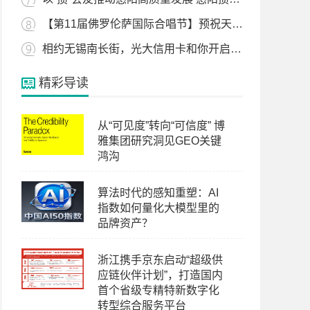
【第11届佛罗伦萨国际合唱节】预祝天使少年斩获佳绩，为国争光！
相约无锡南长街，光大信用卡和你开启美食之旅！
精彩导读
从“可见度”转向“可信度” 博
雅集团研究洞见GEO关键
鸿沟
算法时代的感知重塑：AI
指数如何量化大模型里的
品牌资产？
浙江携手京东启动“超级供
应链伙伴计划”，打造国内
首个省级专精特新数字化
转型综合服务平台