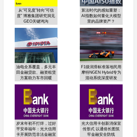
从“可见度”转向“可信
算法时代的感知重塑：
度” 博雅集团研究洞见
AI指数如何量化大模型
GEO关键鸿沟
里的品牌资产？
油电全系覆盖，多元丰
F1级润滑标准落地民用
田金融贷款、融资租赁
摩特NGEN Hybrid专为
方案助力车市回暖
混动系统深度研发
岁末年初不打烊，过好
光大信用卡创新消保宣
平安幸福年：光大信用
传形式 以通俗长图筑
卡开展防范非法金融宣
牢金融安全防线