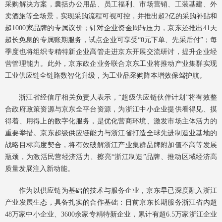
采购解决方案，囊括办公用品、员工福利、市场营销、工装基建、外
卖酒旅等全场景，实现采购流程可视可控，并推出超2亿的采购补贴和
超1000家品牌的专属议价；针对企业资金周转压力，京东还推出41天
超长免息的专属账期服务，试点企业可享受“0元下单、先采后付”；每
季度也将组织专精特新企业高管走进京东开展交流研讨，提升企业经
营管理能力。此外，京东政企业务联合京东工业将推动产业集群实现
工业供应链全链路数智化升级，为工业品采购降本增效保驾护航。
浙江省经信厅相关负责人表示，“超级供应链伙伴计划”将有效整
合政府政策资源与京东全平台资源，为浙江中小企业提供看得见、摸
得着、用得上的数字化服务，是优化营商环境、激发市场主体活力的
重要举措。京东超级供应链能力与浙江省打造全球先进制造业基地的
战略目标高度契合，将有效破解浙江产业集群品牌附加值不高等发展
瓶颈，为激活民营经济活力、擦亮“浙江制造”品牌、推动区域经济高
质量发展注入新动能。
作为以供应链为基础的技术与服务企业，京东早已深度融入浙江
产业发展生态，具备扎实的合作基础：目前京东长期服务浙江省内超
48万家中小企业、3600余家专精特新企业，累计有超6.5万家浙江企业