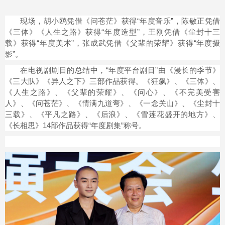
现场，胡小鸥凭借《问苍茫》获得“年度音乐”，陈敏正凭借
《三体》《人生之路》获得“年度造型”，王刚凭借《尘封十三
载》获得“年度美术”，张成武凭借《父辈的荣耀》获得“年度摄
影”。
在电视剧剧目的总结中，“年度平台剧目”由《漫长的季节》
《三大队》《异人之下》三部作品获得。《狂飙》、《三体》、
《人生之路》、《父辈的荣耀》、《问心》、《不完美受害
人》、《问苍茫》、《情满九道弯》、《一念关山》、《尘封十
三载》、《平凡之路》、《后浪》、《雪莲花盛开的地方》、
《长相思》14部作品获得“年度剧集”称号。