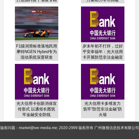
特新数字化转型综合服
务平台
F1级润滑标准落地民用
岁末年初不打烊，过好
摩特NGEN Hybrid专为
平安幸福年：光大信用
混动系统深度研发
卡开展防范非法金融宣
教活动
光大信用卡创新消保宣
光大信用卡多维发力
传形式 以通俗长图筑
筑牢“防范非法金融”防
牢金融安全防线
火墙
版权问题：market@we-media.me; 2020-2999 版权所有 广州微视信息技术有限公司