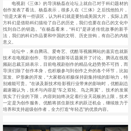
电视剧《三体》的导演杨磊在论坛上就自己对于科幻题材的
创作发表了看法。杨磊表示，很多人在《三体》之后找他拍片，
“但是大家有一些误区，认为科幻就是要拍成美国大片，实际上西
方科幻是借助科幻描绘了自己的历史，我们也要在自己的文化中
找到自己的钥匙。”在杨磊看来，“科幻”是讲述传统故事的新手
法，我们的科幻作品要和中国的文明、历史挂钩，有自己的内核
意义。
论坛中，来自腾讯、爱奇艺、优酷等视频网站的嘉宾也就新
技术在电视剧创作、导演的创新等话题展开了讨论。腾讯在线视
频副总裁王娟表示，目前电视剧创作的精品化趋势势不可挡，而
导演们除了创作本身，也积极参与到创作之外的各个环节，比如
宣发、IP形象的开发，“大家都在积极保持剧集持续的影响力，特
别难能可贵。”在谈及新技术给影视行业带来的影响时，优酷副总
裁谢颖认为，技术与内容是“车之双轮、鸟之两翼”， 技术的发展
筑实了行业的下限，内容则始终决定着行业天花板的上限，技术
一定是为创作服务。优酷将抓住新技术的跃迁机会，继续致力于
培养和支持超级创作者，全力打造“年轻态”的优质内容。