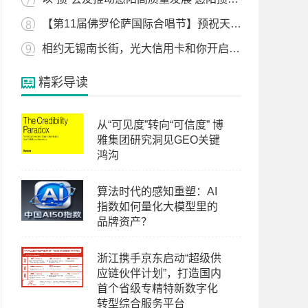
【第11届佛罗伦萨国际合唱节】预祝天使少年斩获佳绩，为国争光！
相约无锡南长街，光大信用卡和你开启美食之旅！
精彩导读
从“可见度”转向“可信度” 博
雅集团研究洞见GEO关键
鸿沟
算法时代的感知重塑：AI
指数如何量化大模型里的
品牌资产？
浙江携手京东启动“超级供
应链伙伴计划”，打造国内
首个省级专精特新数字化
转型综合服务平台