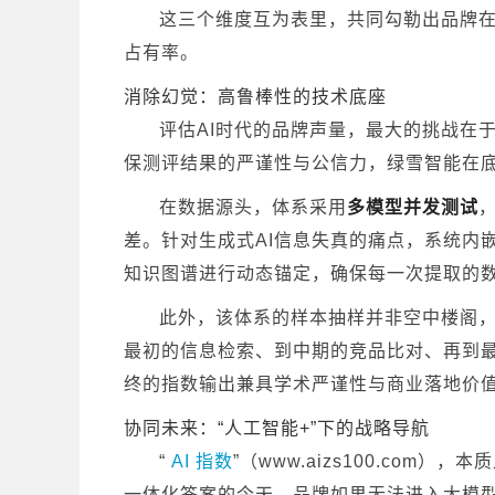
这三个维度互为表里，共同勾勒出品牌在
占有率。
消除幻觉：高鲁棒性的技术底座
评估AI时代的品牌声量，最大的挑战在
保测评结果的严谨性与公信力，绿雪智能在
在数据源头，体系采用
多模型并发测试
差。针对生成式AI信息失真的痛点，系统内
知识图谱进行动态锚定，确保每一次提取的
此外，该体系的样本抽样并非空中楼阁
最初的信息检索、到中期的竞品比对、再到
终的指数输出兼具学术严谨性与商业落地价
协同未来：“人工智能+”下的战略导航
“
AI 指数
”（www.aizs100.co
一体化答案的今天，品牌如果无法进入大模型