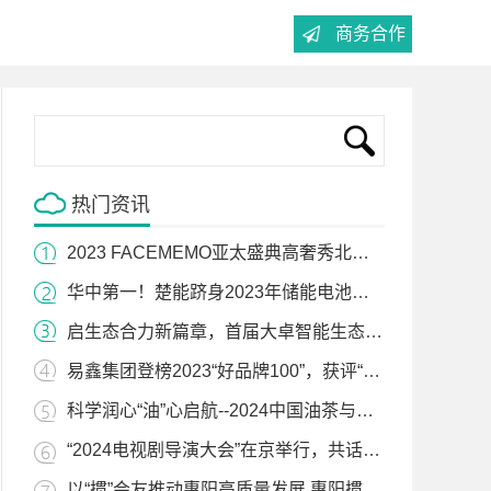
商务合作
热门资讯
2023 FACEMEMO亚太盛典高奢秀北京站圆满收官——辉煌绽放的时尚盛宴
华中第一！楚能跻身2023年储能电池签约采购规模TOP10
启生态合力新篇章，首届大卓智能生态日暨2024卓界大会成功举办
易鑫集团登榜2023“好品牌100”，获评“汽车金融行业主榜品牌”
科学润心“油”心启航--2024中国油茶与科学营养峰会在沪举行
“2024电视剧导演大会”在京举行，共话“守正创新，致敬时代”
以“掼”会友推动惠阳高质量发展 惠阳掼蛋(全国)精英赛来啦