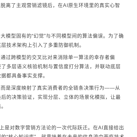
脱离了主观营销滤镜后，在AI原生环境里的真实心智
于大模型固有的“幻觉”与不同模型间的算法偏误。为了确
底层技术架构上引入了多重防御机制。
，通过跨模型的交叉比对来消除单一算法的幸存者偏
嵌了多层语义核验机制与置信度打分算法，并联动底层
数据都具备事实支撑。
，而是深度映射了真实消费者的全链条决策行为——从
最后的决策验证，实现分层、立体的场景化模拟，让最
值。
m），本质上是对数字营销方法论的一次代际跃迁。在AI直接给出
的“核心知识库”，就意味着在未来的信息流中面临技术