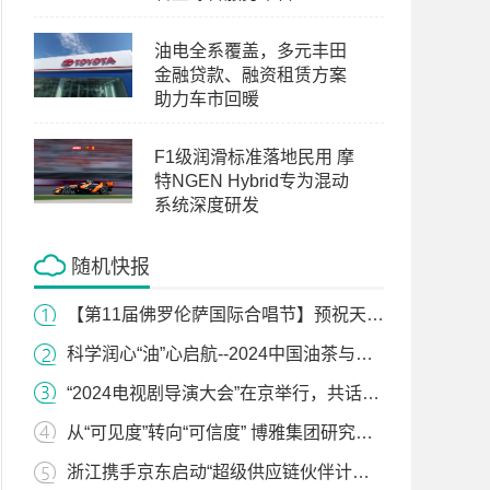
油电全系覆盖，多元丰田
金融贷款、融资租赁方案
助力车市回暖
F1级润滑标准落地民用 摩
特NGEN Hybrid专为混动
系统深度研发
随机快报
【第11届佛罗伦萨国际合唱节】预祝天使少年斩获佳绩，为国争光！
科学润心“油”心启航--2024中国油茶与科学营养峰会在沪举行
“2024电视剧导演大会”在京举行，共话“守正创新，致敬时代”
从“可见度”转向“可信度” 博雅集团研究洞见GEO关键鸿沟
浙江携手京东启动“超级供应链伙伴计划”，打造国内首个省级专精特新数字化转型综合服务平台