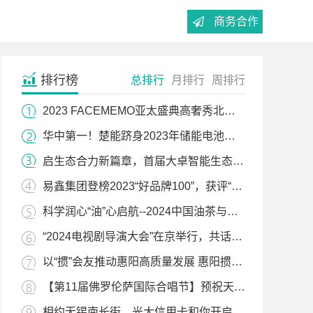
商务合作
排行榜
总排行
月排行
周排行
2023 FACEMEMO亚太盛典高奢秀北京站圆满收官——辉煌绽放的时尚盛宴
华中第一！楚能跻身2023年储能电池签约采购规模TOP10
启生态合力新篇章，首届大卓智能生态日暨2024卓界大会成功举办
易鑫集团登榜2023“好品牌100”，获评“汽车金融行业主榜品牌”
科学润心“油”心启航--2024中国油茶与科学营养峰会在沪举行
“2024电视剧导演大会”在京举行，共话“守正创新，致敬时代”
以“掼”会友推动惠阳高质量发展 惠阳掼蛋(全国)精英赛来啦
【第11届佛罗伦萨国际合唱节】预祝天使少年斩获佳绩，为国争光！
相约无锡南长街，光大信用卡和你开启美食之旅！