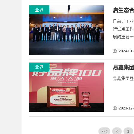
业界
启生态合
日前，工业
行试点工作
展的重要一
2024-01-
业界
易鑫集团登
易鑫集团登榜
2023-12-
<<
<
1