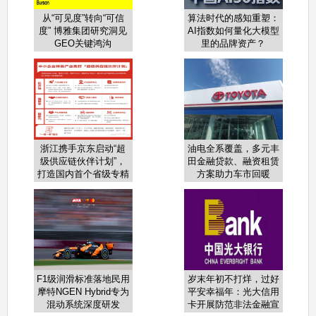
从“可见度”转向“可信
算法时代的感知重塑：
度” 博雅集团研究洞见
AI指数如何量化大模型
GEO关键鸿沟
里的品牌资产？
浙江携手京东启动“超
油电全系覆盖，多元丰
级供应链伙伴计划”，
田金融贷款、融资租赁
打造国内首个省级专精
方案助力车市回暖
特新数字化转型综合服
务平台
F1级润滑标准落地民用
岁末年初不打烊，过好
摩特NGEN Hybrid专为
平安幸福年：光大信用
混动系统深度研发
卡开展防范非法金融宣