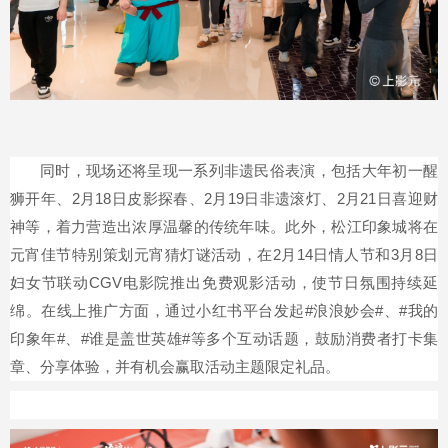
同时，现场还将呈现一系列非遗民俗表演，包括大年初一醒
狮开年、2月18日皮影探春、2月19日非遗滚灯、2月21日喜迎财
神等，着力营造出浓厚温馨的传统年味。此外，松江印象城将在
元宵佳节特别策划元宵猜灯谜活动，在2月14日情人节和3月8日
妇女节联动CGV电影院推出免费观影活动，使节日氛围持续延
绵。在线上推广方面，通过小红书平台发起#浪浪妙会#、#我的
印象年#、#谁是盖世英雄#等多个互动话题，鼓励消费者打卡集
章、分享体验，并有机会赢取活动主题限定礼品。